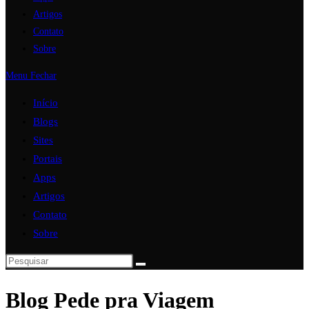
Artigos
Contato
Sobre
Menu
Fechar
Início
Blogs
Sites
Portais
Apps
Artigos
Contato
Sobre
Blog Pede pra Viagem