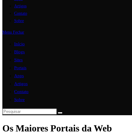
Artigos
Contato
Sobre
Menu
Fechar
Início
Blogs
Sites
Portais
Apps
Artigos
Contato
Sobre
Os Maiores Portais da Web